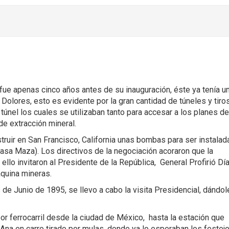
l fue apenas cinco años antes de su inauguración, éste ya tenía u
olores, esto es evidente por la gran cantidad de túneles y tiro
túnel los cuales se utilizaban tanto para accesar a los planes de
de extracción mineral.
ruir en San Francisco, California unas bombas para ser instalad
asa Maza). Los directivos de la negociación acoraron que la
ello invitaron al Presidente de la República, General Profirió Día
aquina mineras.
s de Junio de 1895, se llevo a cabo la visita Presidencial, dándol
 por ferrocarril desde la ciudad de México, hasta la estación que
a Ana en carro tirado por mulas, donde ya lo esperaban los festej