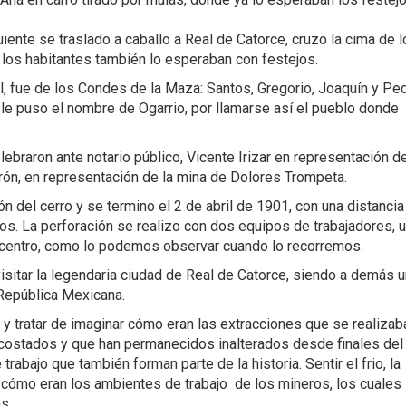
iente se traslado a caballo a Real de Catorce, cruzo la cima de 
e los habitantes también lo esperaban con festejos.
nel, fue de los Condes de la Maza: Santos, Gregorio, Joaquín y Ped
en le puso el nombre de Ogarrio, por llamarse así el pueblo donde
elebraron ante notario público, Vicente Irizar en representación de
ón, en representación de la mina de Dolores Trompeta.
n del cerro y se termino el 2 de abril de 1901, con una distancia
s. La perforación se realizo con dos equipos de trabajadores, 
l centro, como lo podemos observar cuando lo recorremos.
isitar la legendaria ciudad de Real de Catorce, siendo a demás u
a República Mexicana.
ie y tratar de imaginar cómo eran las extracciones que se realizab
s costados y que han permanecidos inalterados desde finales del
rabajo que también forman parte de la historia. Sentir el frio, la
 cómo eran los ambientes de trabajo de los mineros, los cuales
s.