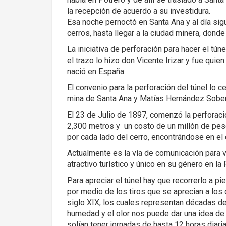
la recepción de acuerdo a su investidura.
Esa noche pernoctó en Santa Ana y al día sigu
cerros, hasta llegar a la ciudad minera, dond
La iniciativa de perforación para hacer el tú
el trazo lo hizo don Vicente Irizar y fue qui
nació en España.
El convenio para la perforación del túnel lo c
mina de Santa Ana y Matías Hernández Sober
El 23 de Julio de 1897, comenzó la perforació
2,300 metros y un costo de un millón de peso
por cada lado del cerro, encontrándose en e
Actualmente es la vía de comunicación para v
atractivo turístico y único en su género en l
Para apreciar el túnel hay que recorrerlo a p
por medio de los tiros que se aprecian a lo
siglo XIX, los cuales representan décadas de t
humedad y el olor nos puede dar una idea de
solían tener jornadas de hasta 12 horas diaria