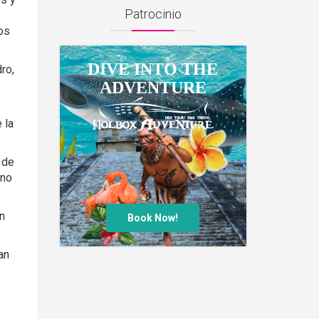
Patrocinio
los
DIVE INTO THE
ro,
ADVENTURE
 la
 de
uno
n
Book Now!
an